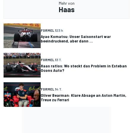
Mehr von
Haas
FORMEL 1
23 h
Ayao Komatsu: Unser Saisonstart war
beeindruckend, aber dann ...
FORMEL 1
3 T.
Haas ratlos: Wo steckt das Problem in Esteban
Ocons Auto?
FORMEL 1
4 T.
Oliver Bearman: Klare Absage an Aston Martin,
Treue zu Ferrari