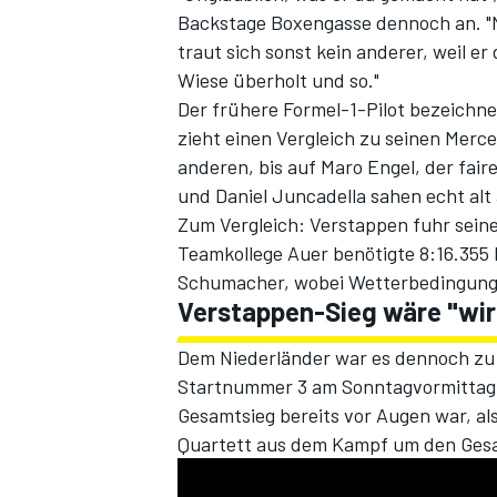
Backstage Boxengasse
dennoch an. "N
traut sich sonst kein anderer, weil e
Wiese überholt und so."
Der frühere Formel-1-Pilot bezeichne
zieht einen Vergleich zu seinen Merce
anderen, bis auf Maro Engel, der fai
und Daniel Juncadella sahen echt alt 
Zum Vergleich: Verstappen fuhr seine
Teamkollege Auer benötigte 8:16.355 M
SPORTWAGEN
Schumacher, wobei Wetterbedingunge
Verstappen-Sieg wäre "wir
Dem Niederländer war es dennoch zu
Startnummer 3 am Sonntagvormittag 
Gesamtsieg bereits vor Augen war, als
Quartett aus dem Kampf um den Gesa