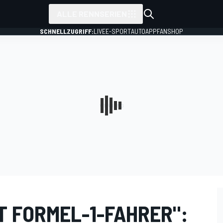
ALLE RENNSERIEN
SCHNELLZUGRIFF:
LIVE
E-SPORT
AUTO
APP
FANSHOP
T FORMEL-1-FAHRER":