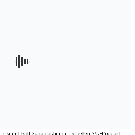
", erkennt Ralf Schumacher
im aktuellen
Sky
-Podcast