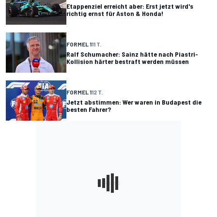
Etappenziel erreicht aber: Erst jetzt wird's
richtig ernst für Aston & Honda!
FORMEL 1
11 T.
Ralf Schumacher: Sainz hätte nach Piastri-
Kollision härter bestraft werden müssen
FORMEL 1
12 T.
Jetzt abstimmen: Wer waren in Budapest die
besten Fahrer?