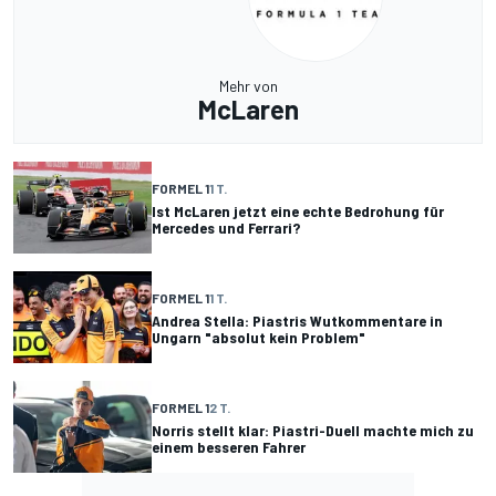
Mehr von
McLaren
FORMEL 1
1 T.
Ist McLaren jetzt eine echte Bedrohung für
Mercedes und Ferrari?
FORMEL 1
1 T.
Andrea Stella: Piastris Wutkommentare in
Ungarn "absolut kein Problem"
FORMEL 1
2 T.
Norris stellt klar: Piastri-Duell machte mich zu
einem besseren Fahrer