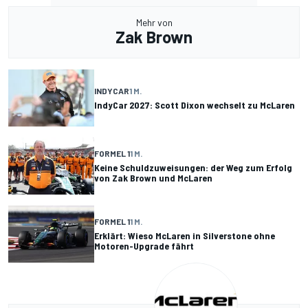
Mehr von
Zak Brown
INDYCAR
1 M.
IndyCar 2027: Scott Dixon wechselt zu McLaren
FORMEL 1
1 M.
Keine Schuldzuweisungen: der Weg zum Erfolg
von Zak Brown und McLaren
FORMEL 1
1 M.
Erklärt: Wieso McLaren in Silverstone ohne
Motoren-Upgrade fährt