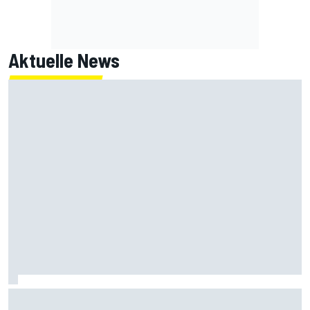
Aktuelle News
Radikale Briatore-Forderung: Formel 1 braucht 24
Sprintrennen