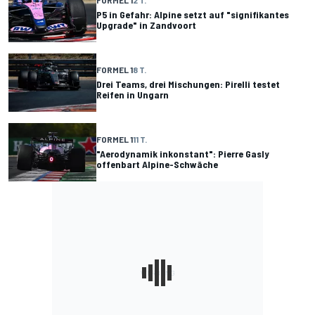
FORMEL 1
2 T.
P5 in Gefahr: Alpine setzt auf "signifikantes
Upgrade" in Zandvoort
FORMEL 1
8 T.
Drei Teams, drei Mischungen: Pirelli testet
Reifen in Ungarn
FORMEL 1
11 T.
"Aerodynamik inkonstant": Pierre Gasly
offenbart Alpine-Schwäche