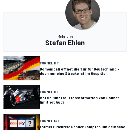
Mehr von
Stefan Ehlen
FORMEL 1
1 T.
Domenicali öffnet die Tür für Deutschland -
doch nur eine Strecke ist im Gespräch
FORMEL 1
1 T.
Mattia Binotto: Transformation von Sauber
limitiert Audi
FORMEL 1
3 T.
Formel 1: Mehrere Sender kämpfen um deutsche