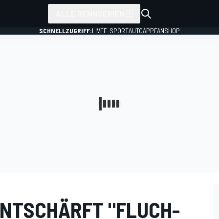
ALLE RENNSERIEN
SCHNELLZUGRIFF:
LIVE
E-SPORT
AUTO
APP
FANSHOP
 ENTSCHÄRFT "FLUCH-