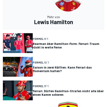
Mehr von
Lewis Hamilton
FORMEL 1
1 T.
Bearman über Hamilton-Form: Ferrari-Traum
rückt in weite Ferne
FORMEL 1
2 T.
Saison in zwei Hälften: Kann Ferrari das
Momentum halten?
FORMEL 1
7 T.
Ferrari: Dürfen Hamilton-Strafen nicht alle über
einen Kamm scheren