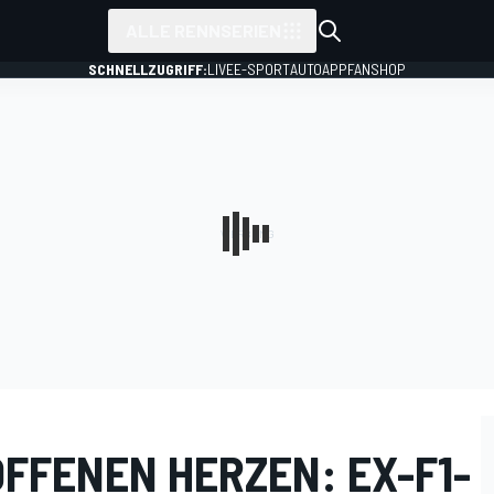
ALLE RENNSERIEN
SCHNELLZUGRIFF:
LIVE
E-SPORT
AUTO
APP
FANSHOP
FFENEN HERZEN: EX-F1-