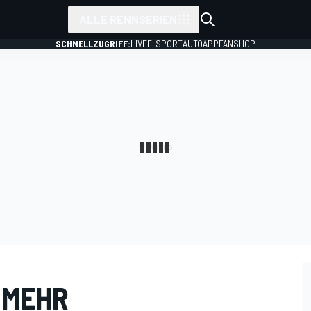
ALLE RENNSERIEN
SCHNELLZUGRIFF:
LIVE
E-SPORT
AUTO
APP
FANSHOP
 MEHR