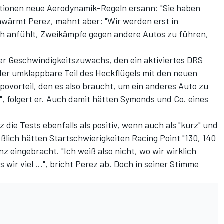
ationen neue Aerodynamik-Regeln ersann: "Sie haben
chwärmt Perez, mahnt aber: "Wir werden erst in
ich anfühlt, Zweikämpfe gegen andere Autos zu führen,
 der Geschwindigkeitszuwachs, den ein aktiviertes DRS
il der umklappbare Teil des Heckflügels mit den neuen
povorteil, den es also braucht, um ein anderes Auto zu
en", folgert er. Auch damit hätten Symonds und Co. eines
 die Tests ebenfalls als positiv, wenn auch als "kurz" und
eßlich hätten Startschwierigkeiten Racing Point "130, 140
 eingebracht. "Ich weiß also nicht, wo wir wirklich
 wir viel ...", bricht Perez ab. Doch in seiner Stimme