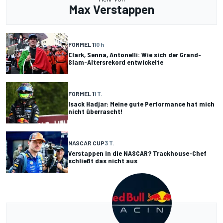
Max Verstappen
FORMEL 1
10 h
Clark, Senna, Antonelli: Wie sich der Grand-
Slam-Altersrekord entwickelte
FORMEL 1
1 T.
Isack Hadjar: Meine gute Performance hat mich
nicht überrascht!
NASCAR CUP
3 T.
Verstappen in die NASCAR? Trackhouse-Chef
schließt das nicht aus