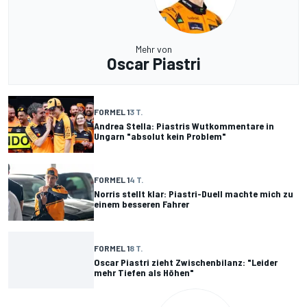
Mehr von
Oscar Piastri
FORMEL 1
3 T.
Andrea Stella: Piastris Wutkommentare in
Ungarn "absolut kein Problem"
FORMEL 1
4 T.
Norris stellt klar: Piastri-Duell machte mich zu
einem besseren Fahrer
FORMEL 1
8 T.
Oscar Piastri zieht Zwischenbilanz: "Leider
mehr Tiefen als Höhen"