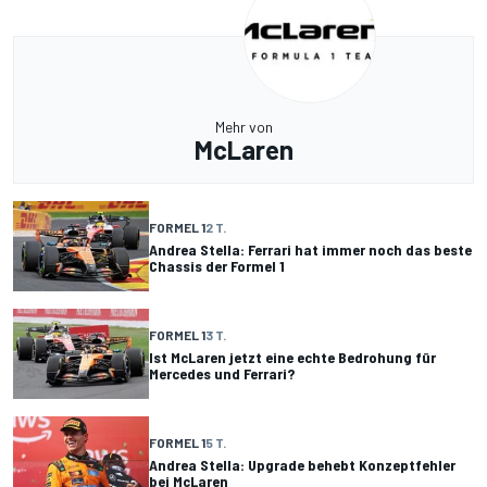
Mehr von
McLaren
FORMEL 1
2 T.
Andrea Stella: Ferrari hat immer noch das beste
Chassis der Formel 1
FORMEL 1
3 T.
Ist McLaren jetzt eine echte Bedrohung für
Mercedes und Ferrari?
FORMEL 1
5 T.
Andrea Stella: Upgrade behebt Konzeptfehler
bei McLaren