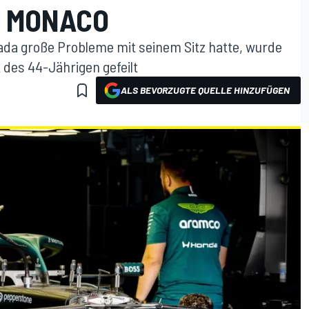
R MONACO
da große Probleme mit seinem Sitz hatte, wurde
t des 44-Jährigen gefeilt
ALS BEVORZUGTE QUELLE HINZUFÜGEN