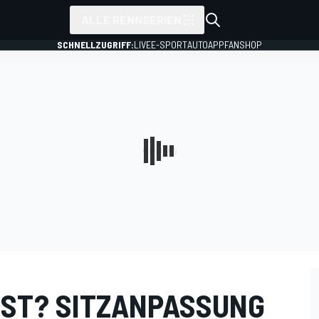
ALLE RENNSERIEN
SCHNELLZUGRIFF:
LIVE
E-SPORT
AUTO
APP
FANSHOP
ST? SITZANPASSUNG