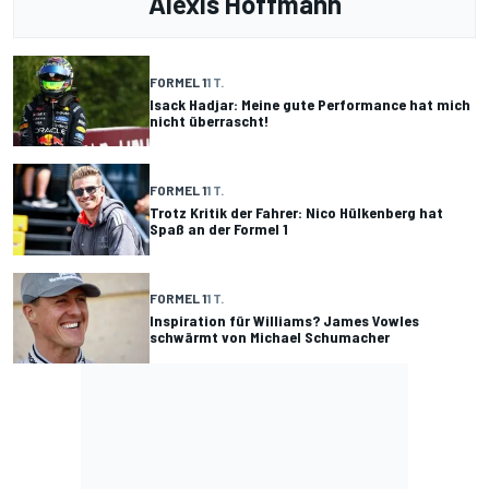
Alexis Hoffmann
FORMEL 1
1 T.
Isack Hadjar: Meine gute Performance hat mich
nicht überrascht!
FORMEL 1
1 T.
Trotz Kritik der Fahrer: Nico Hülkenberg hat
Spaß an der Formel 1
FORMEL 1
1 T.
Inspiration für Williams? James Vowles
schwärmt von Michael Schumacher