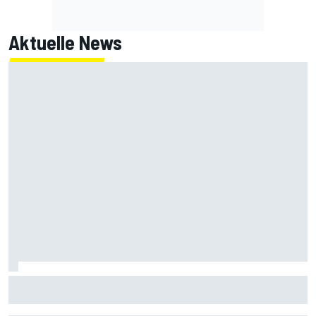
Aktuelle News
MotoGP-Liveticker Silverstone: Super-Samstag mit Quali
und Sprint