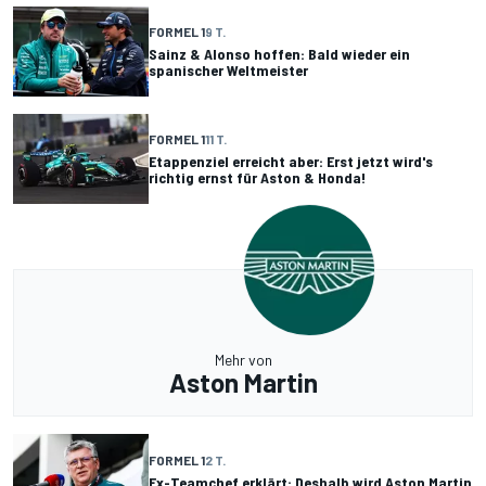
FORMEL 1
9 T.
Sainz & Alonso hoffen: Bald wieder ein
spanischer Weltmeister
FORMEL 1
11 T.
Etappenziel erreicht aber: Erst jetzt wird's
richtig ernst für Aston & Honda!
Mehr von
Aston Martin
FORMEL 1
2 T.
Ex-Teamchef erklärt: Deshalb wird Aston Martin