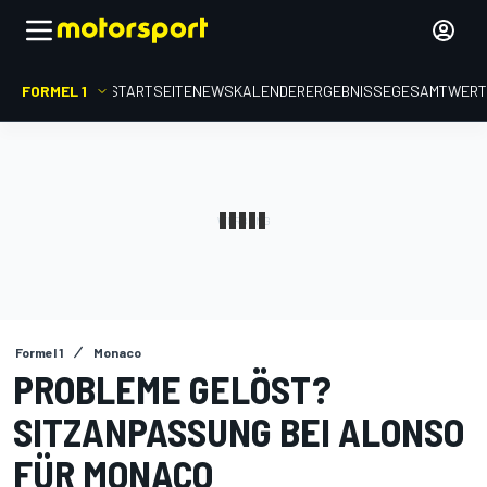
FORMEL 1
STARTSEITE
NEWS
KALENDER
ERGEBNISSE
GESAMTWER
Formel 1
Monaco
PROBLEME GELÖST?
SITZANPASSUNG BEI ALONSO
FÜR MONACO