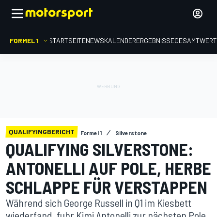
FORMEL 1
STARTSEITE
NEWS
KALENDER
ERGEBNISSE
GESAMTWER
QUALIFYINGBERICHT
Formel 1
Silverstone
QUALIFYING SILVERSTONE:
ANTONELLI AUF POLE, HERBE
SCHLAPPE FÜR VERSTAPPEN
Während sich George Russell in Q1 im Kiesbett
wiederfand, fuhr Kimi Antonelli zur nächsten Pole