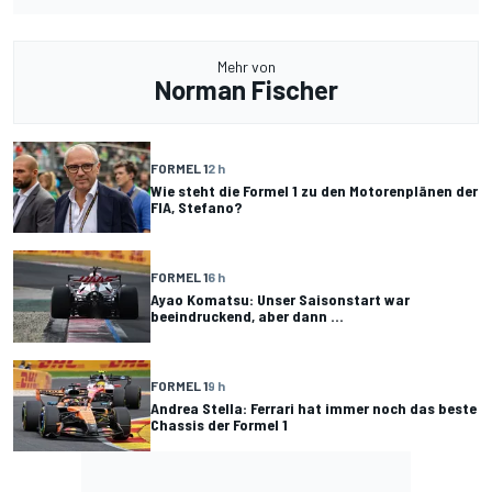
Mehr von
Norman Fischer
FORMEL 1
2 h
Wie steht die Formel 1 zu den Motorenplänen der
FIA, Stefano?
FORMEL 1
6 h
Ayao Komatsu: Unser Saisonstart war
beeindruckend, aber dann ...
FORMEL 1
9 h
Andrea Stella: Ferrari hat immer noch das beste
Chassis der Formel 1