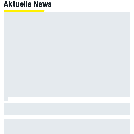
Aktuelle News
Kein Wettrüsten wie früher? Toto Wolff erklärt Upgrades
bei Mercedes