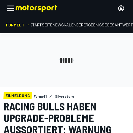
FORMEL 1
STARTSEITE
NEWS
KALENDER
ERGEBNISSE
GESAMTWER
EILMELDUNG
Formel 1
Silverstone
RACING BULLS HABEN
UPGRADE-PROBLEME
AUSSORTIERT: WARNUNG