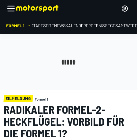
FORMEL 1
STARTSEITE
NEWS
KALENDER
ERGEBNISSE
GESAMTWER
EILMELDUNG
Formel 1
RADIKALER FORMEL-2-
HECKFLÜGEL: VORBILD FÜR
DIE FORMEL 1?