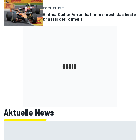
FORMEL 1
2 T.
Andrea Stella: Ferrari hat immer noch das beste
Chassis der Formel 1
Aktuelle News