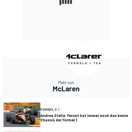
Mehr von
McLaren
FORMEL 1
1 T.
Andrea Stella: Ferrari hat immer noch das beste
Chassis der Formel 1