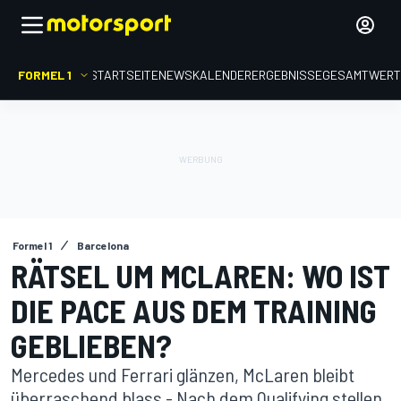
FORMEL 1
STARTSEITE
NEWS
KALENDER
ERGEBNISSE
GESAMTWER
Formel 1
Barcelona
RÄTSEL UM MCLAREN: WO IST
DIE PACE AUS DEM TRAINING
GEBLIEBEN?
Mercedes und Ferrari glänzen, McLaren bleibt
überraschend blass - Nach dem Qualifying stellen