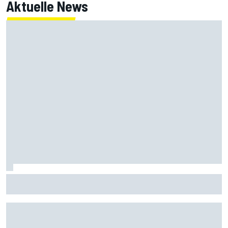
Aktuelle News
MotoGP-Liveticker Silverstone: Jorge Martin mit Rekord
auf Pole