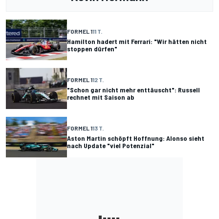
FORMEL 1
11 T.
Hamilton hadert mit Ferrari: "Wir hätten nicht
stoppen dürfen"
FORMEL 1
12 T.
"Schon gar nicht mehr enttäuscht": Russell
rechnet mit Saison ab
FORMEL 1
13 T.
Aston Martin schöpft Hoffnung: Alonso sieht
nach Update "viel Potenzial"