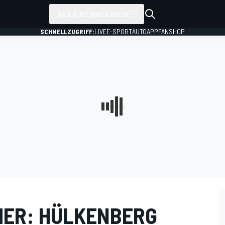
ALLE RENNSERIEN
SCHNELLZUGRIFF:
LIVE
E-SPORT
AUTO
APP
FANSHOP
HER: HÜLKENBERG