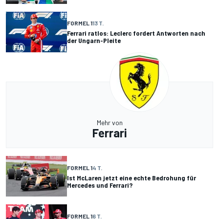
FORMEL 1
13 T.
Ferrari ratlos: Leclerc fordert Antworten nach
der Ungarn-Pleite
Mehr von
Ferrari
FORMEL 1
4 T.
Ist McLaren jetzt eine echte Bedrohung für
Mercedes und Ferrari?
FORMEL 1
6 T.