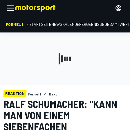
FORMEL 1
STARTSEITE
NEWS
KALENDER
ERGEBNISSE
GESAMTWER
REAKTION
Formel 1
Baku
RALF SCHUMACHER: "KANN
MAN VON EINEM
SIEBENFACHEN