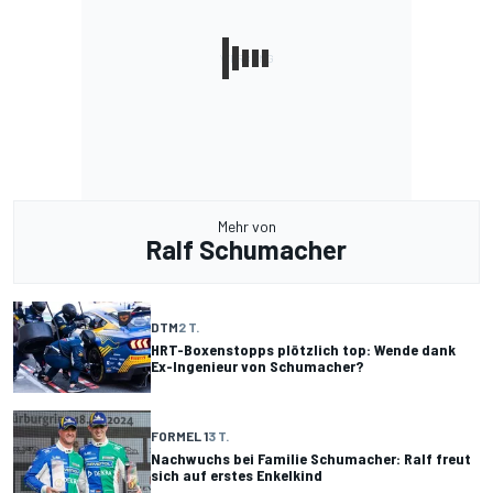
Mehr von
Ralf Schumacher
DTM
2 T.
HRT-Boxenstopps plötzlich top: Wende dank
Ex-Ingenieur von Schumacher?
FORMEL 1
3 T.
Nachwuchs bei Familie Schumacher: Ralf freut
sich auf erstes Enkelkind