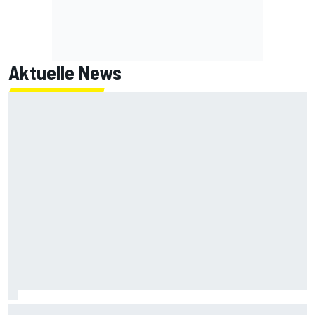
Aktuelle News
IndyCar Portland 2026 FT1: Mick Schumacher ohne Test in