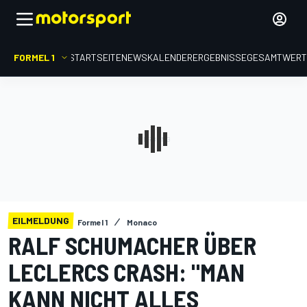
FORMEL 1
STARTSEITE
NEWS
KALENDER
ERGEBNISSE
GESAMTWER
EILMELDUNG
Formel 1
Monaco
RALF SCHUMACHER ÜBER
LECLERCS CRASH: "MAN
KANN NICHT ALLES