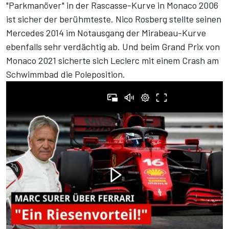
"Parkmanöver" in der Rascasse-Kurve in Monaco 2006
ist sicher der berühmteste. Nico Rosberg stellte seinen
Mercedes 2014 im Notausgang der Mirabeau-Kurve
ebenfalls sehr verdächtig ab. Und beim Grand Prix von
Monaco 2021 sicherte sich Leclerc mit einem Crash am
Schwimmbad die Poleposition.