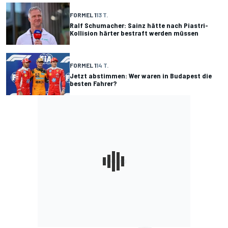
FORMEL 1
13 T.
Ralf Schumacher: Sainz hätte nach Piastri-
Kollision härter bestraft werden müssen
FORMEL 1
14 T.
Jetzt abstimmen: Wer waren in Budapest die
besten Fahrer?