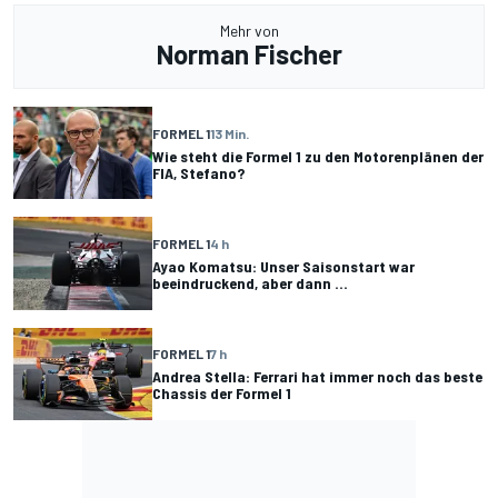
Mehr von
Norman Fischer
FORMEL 1
13 Min.
Wie steht die Formel 1 zu den Motorenplänen der
FIA, Stefano?
FORMEL 1
4 h
Ayao Komatsu: Unser Saisonstart war
beeindruckend, aber dann ...
FORMEL 1
7 h
Andrea Stella: Ferrari hat immer noch das beste
Chassis der Formel 1