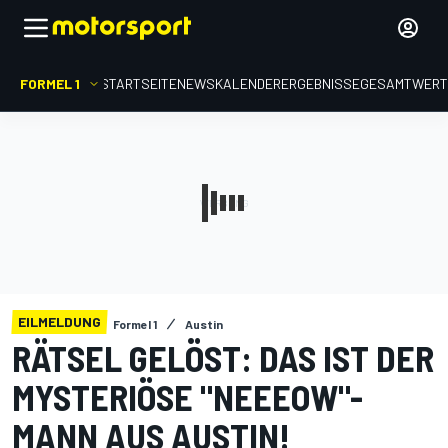
FORMEL 1
STARTSEITE
NEWS
KALENDER
ERGEBNISSE
GESAMTWER
EILMELDUNG
Formel 1
Austin
RÄTSEL GELÖST: DAS IST DER
MYSTERIÖSE "NEEEOW"-
MANN AUS AUSTIN!