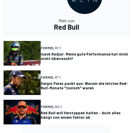
Mehr von
Red Bull
FORMEL 1
3 T.
Isack Hadjar: Meine gute Performance hat mich
nicht überrascht!
FORMEL 1
7 T.
Sergio Perez packt aus: Warum die letzten Red-
Bull-Monate "toxisch" waren
FORMEL 1
10 T.
Red Bull will Verstappen halten - doch alles
hängt von einem Faktor ab