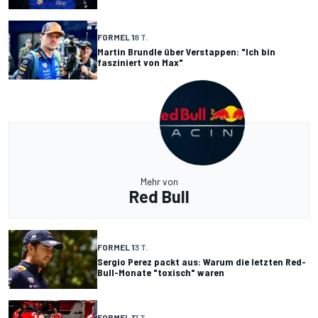
FORMEL 1
8 T.
Martin Brundle über Verstappen: "Ich bin
fasziniert von Max"
Mehr von
Red Bull
FORMEL 1
3 T.
Sergio Perez packt aus: Warum die letzten Red-
Bull-Monate "toxisch" waren
FORMEL 1
7 T.