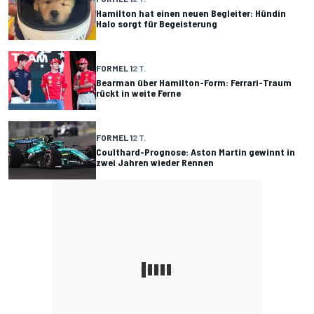
Hamilton hat einen neuen Begleiter: Hündin
Halo sorgt für Begeisterung
FORMEL 1
2 T.
Bearman über Hamilton-Form: Ferrari-Traum
rückt in weite Ferne
FORMEL 1
2 T.
Coulthard-Prognose: Aston Martin gewinnt in
zwei Jahren wieder Rennen