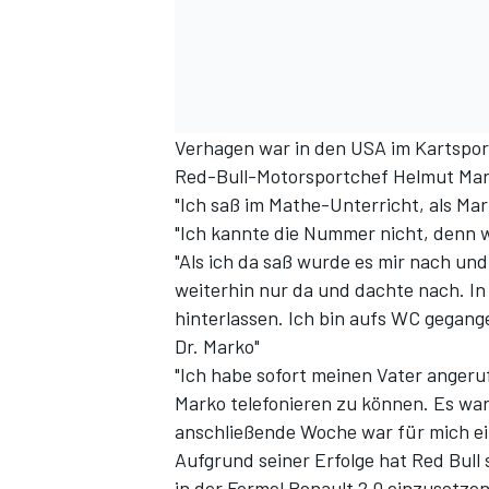
Verhagen war in den USA im Kartsport
Red-Bull-Motorsportchef Helmut Mar
"Ich saß im Mathe-Unterricht, als Mar
"Ich kannte die Nummer nicht, denn w
SPORTWAGEN
"Als ich da saß wurde es mir nach und
weiterhin nur da und dachte nach. In 
hinterlassen. Ich bin aufs WC gegang
Dr. Marko"
"Ich habe sofort meinen Vater angeru
Marko telefonieren zu können. Es wa
anschließende Woche war für mich ei
Aufgrund seiner Erfolge hat Red Bull
in der Formel Renault 2.0 einzusetze