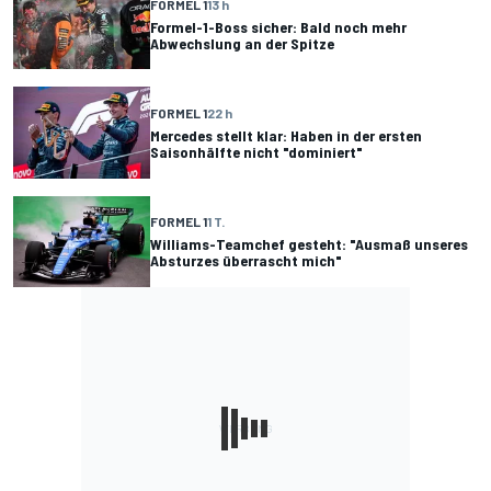
FORMEL 1
13 h
Formel-1-Boss sicher: Bald noch mehr
Abwechslung an der Spitze
FORMEL 1
22 h
Mercedes stellt klar: Haben in der ersten
Saisonhälfte nicht "dominiert"
FORMEL 1
1 T.
Williams-Teamchef gesteht: "Ausmaß unseres
Absturzes überrascht mich"