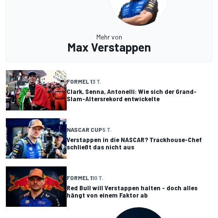
Mehr von
Max Verstappen
FORMEL 1
3 T.
Clark, Senna, Antonelli: Wie sich der Grand-
Slam-Altersrekord entwickelte
NASCAR CUP
5 T.
Verstappen in die NASCAR? Trackhouse-Chef
schließt das nicht aus
FORMEL 1
10 T.
Red Bull will Verstappen halten - doch alles
hängt von einem Faktor ab