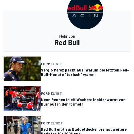
Mehr von
Red Bull
FORMEL 1
7 T.
Sergio Perez packt aus: Warum die letzten Red-
Bull-Monate "toxisch" waren
FORMEL 1
11 T.
Neun Rennen in elf Wochen: Insider warnt vor
Burnout in der Formel 1
FORMEL 1
12 T.
Red Bull gibt zu: Budgetdeckel bremst weitere
Updates für 2026 aus