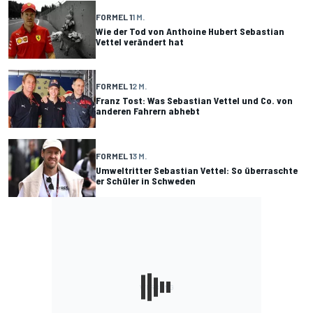
FORMEL 1
1 M.
Wie der Tod von Anthoine Hubert Sebastian
Vettel verändert hat
FORMEL 1
2 M.
Franz Tost: Was Sebastian Vettel und Co. von
anderen Fahrern abhebt
FORMEL 1
3 M.
Umweltritter Sebastian Vettel: So überraschte
er Schüler in Schweden