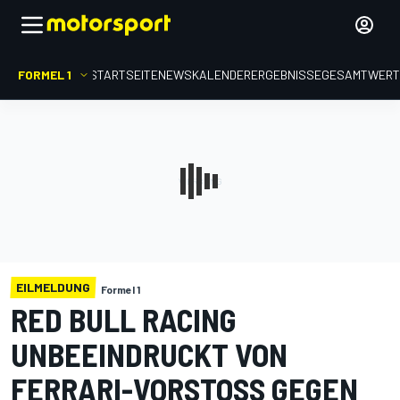
FORMEL 1
STARTSEITE
NEWS
KALENDER
ERGEBNISSE
GESAMTWER
EILMELDUNG
Formel 1
RED BULL RACING
UNBEEINDRUCKT VON
FERRARI-VORSTOSS GEGEN V