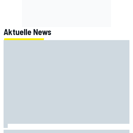
Aktuelle News
Aleix Espargaro nennt drei MotoGP-Fahrer mit