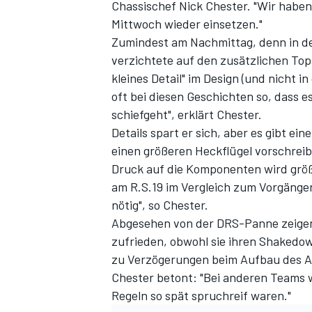
Chassischef Nick Chester. "Wir habe
Mittwoch wieder einsetzen."
Zumindest am Nachmittag, denn in de
verzichtete auf den zusätzlichen Top
kleines Detail" im Design (und nicht i
oft bei diesen Geschichten so, dass e
schiefgeht", erklärt Chester.
Details spart er sich, aber es gibt e
einen größeren Heckflügel vorschrei
Druck auf die Komponenten wird grö
am R.S.19 im Vergleich zum Vorgänger v
nötig", so Chester.
Abgesehen von der DRS-Panne zeigen 
zufrieden, obwohl sie ihren Shakedo
zu Verzögerungen beim Aufbau des Au
Chester betont: "Bei anderen Teams w
Regeln so spät spruchreif waren."