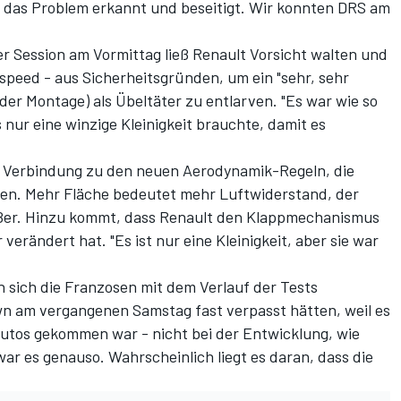
n das Problem erkannt und beseitigt. Wir konnten DRS am
r Session am Vormittag ließ Renault Vorsicht walten und
speed - aus Sicherheitsgründen, um ein "sehr, sehr
n der Montage) als Übeltäter zu entlarven. "Es war wie so
s nur eine winzige Kleinigkeit brauchte, damit es
ine Verbindung zu den neuen Aerodynamik-Regeln, die
ben. Mehr Fläche bedeutet mehr Luftwiderstand, der
ßer. Hinzu kommt, dass Renault den Klappmechanismus
erändert hat. "Es ist nur eine Kleinigkeit, aber sie war
sich die Franzosen mit dem Verlauf der Tests
wn am vergangenen Samstag fast verpasst hätten, weil es
tos gekommen war - nicht bei der Entwicklung, wie
ar es genauso. Wahrscheinlich liegt es daran, dass die