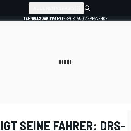
ALLE RENNSERIEN
SCHNELLZUGRIFF:
LIVE
E-SPORT
AUTO
APP
FANSHOP
GT SEINE FAHRER: DRS-