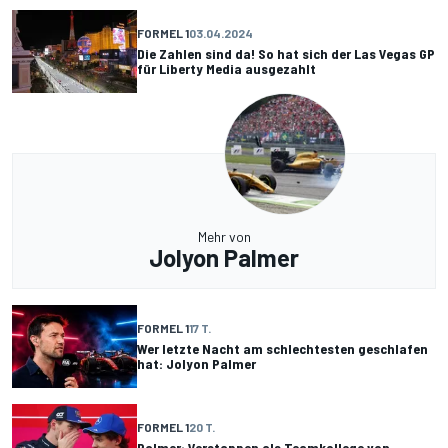
FORMEL 1
03.04.2024
Die Zahlen sind da! So hat sich der Las Vegas GP
für Liberty Media ausgezahlt
Mehr von
Jolyon Palmer
FORMEL 1
17 T.
Wer letzte Nacht am schlechtesten geschlafen
hat: Jolyon Palmer
FORMEL 1
20 T.
Palmer: Verstappen als Teamkollege von