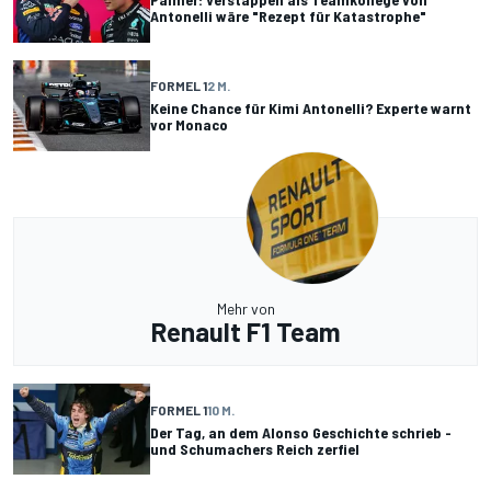
Antonelli wäre "Rezept für Katastrophe"
FORMEL 1
2 M.
Keine Chance für Kimi Antonelli? Experte warnt
vor Monaco
Mehr von
Renault F1 Team
FORMEL 1
10 M.
Der Tag, an dem Alonso Geschichte schrieb -
und Schumachers Reich zerfiel