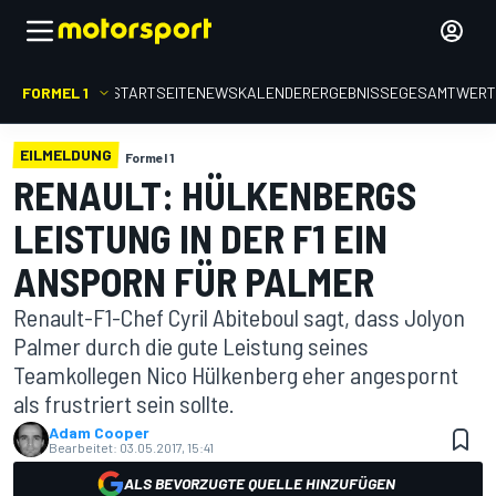
FORMEL 1
STARTSEITE
NEWS
KALENDER
ERGEBNISSE
GESAMTWER
EILMELDUNG
Formel 1
RENAULT: HÜLKENBERGS
LEISTUNG IN DER F1 EIN
ANSPORN FÜR PALMER
Renault-F1-Chef Cyril Abiteboul sagt, dass Jolyon
Palmer durch die gute Leistung seines
Teamkollegen Nico Hülkenberg eher angespornt
als frustriert sein sollte.
Adam Cooper
Bearbeitet:
03.05.2017, 15:41
ALS BEVORZUGTE QUELLE HINZUFÜGEN