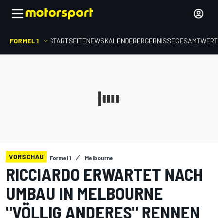
FORMEL 1
STARTSEITE
NEWS
KALENDER
ERGEBNISSE
GESAMTWER
VORSCHAU
Formel 1
Melbourne
RICCIARDO ERWARTET NACH
UMBAU IN MELBOURNE
"VÖLLIG ANDERES" RENNEN