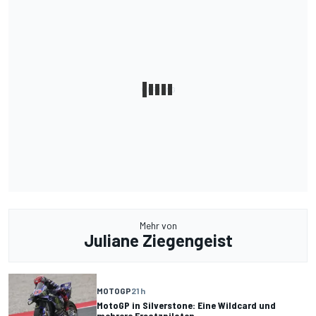
Mehr von
Juliane Ziegengeist
MOTOGP
21 h
MotoGP in Silverstone: Eine Wildcard und
mehrere Ersatzpiloten