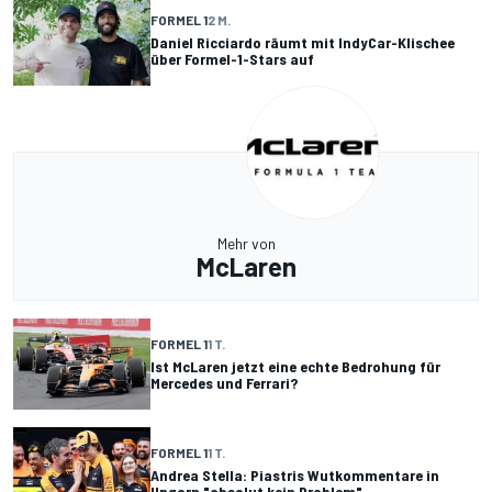
FORMEL 1
2 M.
Daniel Ricciardo räumt mit IndyCar-Klischee
über Formel-1-Stars auf
Mehr von
McLaren
FORMEL 1
1 T.
Ist McLaren jetzt eine echte Bedrohung für
Mercedes und Ferrari?
FORMEL 1
1 T.
Andrea Stella: Piastris Wutkommentare in
Ungarn "absolut kein Problem"