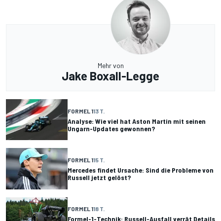
Mehr von
Jake Boxall-Legge
FORMEL 1
13 T.
Analyse: Wie viel hat Aston Martin mit seinen
Ungarn-Updates gewonnen?
FORMEL 1
15 T.
Mercedes findet Ursache: Sind die Probleme von
Russell jetzt gelöst?
FORMEL 1
18 T.
Formel-1-Technik: Russell-Ausfall verrät Details