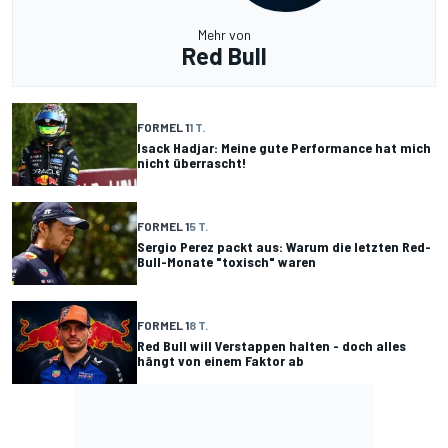
Mehr von
Red Bull
FORMEL 1
1 T.
Isack Hadjar: Meine gute Performance hat mich
nicht überrascht!
FORMEL 1
5 T.
Sergio Perez packt aus: Warum die letzten Red-
Bull-Monate "toxisch" waren
FORMEL 1
8 T.
Red Bull will Verstappen halten - doch alles
hängt von einem Faktor ab