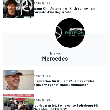
FORMEL 1
6 T.
Wann Kimi Antonelli wirklich von seinem
Formel-1-Einstieg erfuhr
Mehr von
Mercedes
FORMEL 1
4 h
Inspiration für Williams? James Vowles
schwärmt von Michael Schumacher
FORMEL 1
23 h
Ist McLaren jetzt eine echte Bedrohung für
Mercedes und Ferrari?