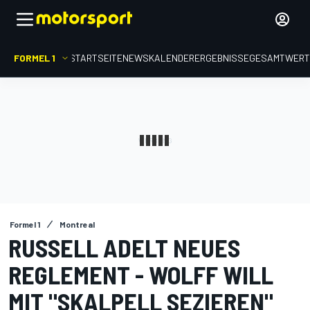
FORMEL 1
STARTSEITE
NEWS
KALENDER
ERGEBNISSE
GESAMTWER
Formel 1
Montreal
RUSSELL ADELT NEUES
REGLEMENT - WOLFF WILL
MIT "SKALPELL SEZIEREN"