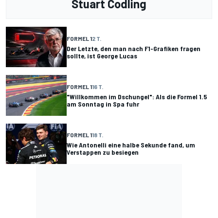
Stuart Codling
FORMEL 1
2 T.
Der Letzte, den man nach F1-Grafiken fragen
sollte, ist George Lucas
FORMEL 1
16 T.
"Willkommen im Dschungel": Als die Formel 1.5
am Sonntag in Spa fuhr
FORMEL 1
18 T.
Wie Antonelli eine halbe Sekunde fand, um
Verstappen zu besiegen