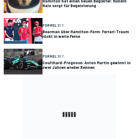
Hamilton hat einen neuen Begleiter: Hündin
Halo sorgt für Begeisterung
FORMEL 1
2 T.
Bearman über Hamilton-Form: Ferrari-Traum
rückt in weite Ferne
FORMEL 1
3 T.
Coulthard-Prognose: Aston Martin gewinnt in
zwei Jahren wieder Rennen