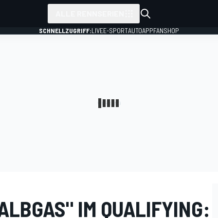
ALLE RENNSERIEN
SCHNELLZUGRIFF:
LIVE
E-SPORT
AUTO
APP
FANSHOP
ALBGAS" IM QUALIFYING: