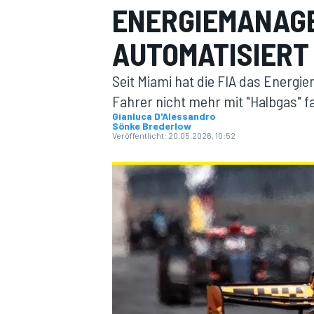
ENERGIEMANAGE
AUTOMATISIERT
Seit Miami hat die FIA das Energ
Fahrer nicht mehr mit "Halbgas"
Gianluca D'Alessandro
Sönke Brederlow
MOTOGP
Veröffentlicht:
20.05.2026, 10:52