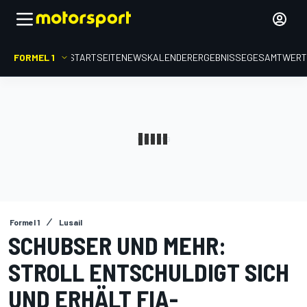
FORMEL 1
STARTSEITE
NEWS
KALENDER
ERGEBNISSE
GESAMTWER
Formel 1
Lusail
SCHUBSER UND MEHR:
STROLL ENTSCHULDIGT SICH
UND ERHÄLT FIA-