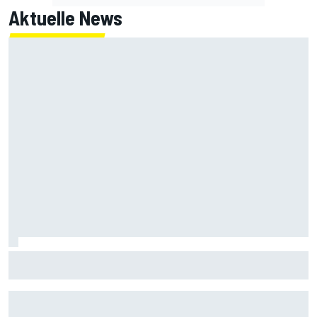
Aktuelle News
IndyCar Portland 2026: Keine Power! Neuntes Q1-Aus für
Mick Schumacher