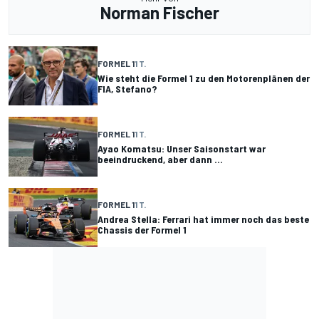
Norman Fischer
FORMEL 1
1 T.
Wie steht die Formel 1 zu den Motorenplänen der
FIA, Stefano?
FORMEL 1
1 T.
Ayao Komatsu: Unser Saisonstart war
beeindruckend, aber dann ...
FORMEL 1
1 T.
Andrea Stella: Ferrari hat immer noch das beste
Chassis der Formel 1