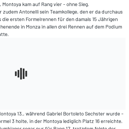
n, Montoya kam auf Rang vier - ohne Sieg.
 zudem Antonelli sein Teamkollege, den er da durchaus
s die ersten Formelrennen für den damals 15 Jährigen
henende in Monza in allen drei Rennen auf dem Podium
tte.
ontoya 13., während Gabriel Bortoleto Sechster wurde -
rmel 3 holte, in der Montoya lediglich Platz 16 erreichte.
lumbianer sogar nur für Rang 17, trotzdem folgte der