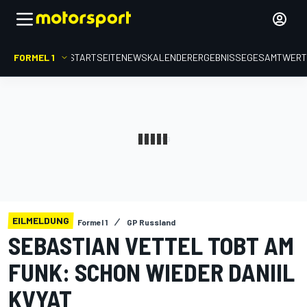
FORMEL 1
STARTSEITE
NEWS
KALENDER
ERGEBNISSE
GESAMTWER
EILMELDUNG
Formel 1
GP Russland
SEBASTIAN VETTEL TOBT AM
FUNK: SCHON WIEDER DANIIL
KVYAT