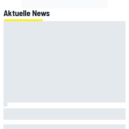
Aktuelle News
MotoGP-Liveticker Silverstone: Jetzt das Rennen der
Königsklasse