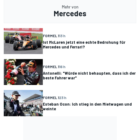
Mehr von
Mercedes
FORMEL 1
13 h
Ist McLaren jetzt eine echte Bedrohung für
Mercedes und Ferrari?
FORMEL 1
16 h
Antonelli: "Würde nicht behaupten, dass ich der
beste Fahrer war"
FORMEL 1
23 h
Esteban Ocon: Ich stieg in den Mietwagen und
weinte