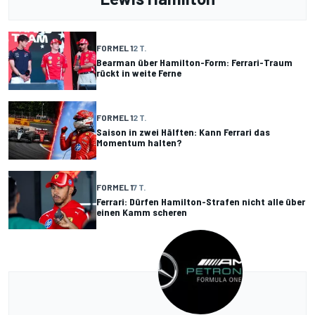
FORMEL 1
2 T.
Bearman über Hamilton-Form: Ferrari-Traum
rückt in weite Ferne
FORMEL 1
2 T.
Saison in zwei Hälften: Kann Ferrari das
Momentum halten?
FORMEL 1
7 T.
Ferrari: Dürfen Hamilton-Strafen nicht alle über
einen Kamm scheren