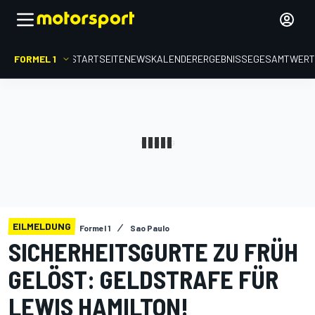
FORMEL 1
STARTSEITE
NEWS
KALENDER
ERGEBNISSE
GESAMTWER
EILMELDUNG
Formel 1
Sao Paulo
SICHERHEITSGURTE ZU FRÜH
GELÖST: GELDSTRAFE FÜR
LEWIS HAMILTON!