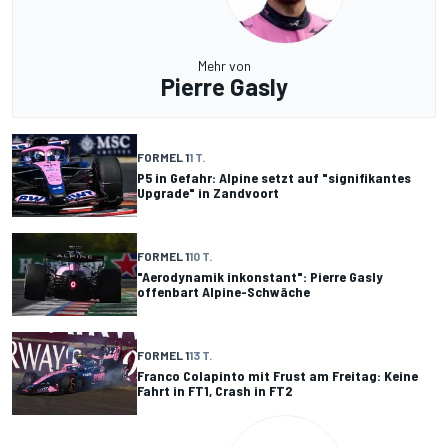
Mehr von
Pierre Gasly
FORMEL 1
1 T.
P5 in Gefahr: Alpine setzt auf "signifikantes
Upgrade" in Zandvoort
FORMEL 1
10 T.
"Aerodynamik inkonstant": Pierre Gasly
offenbart Alpine-Schwäche
FORMEL 1
13 T.
Franco Colapinto mit Frust am Freitag: Keine
Fahrt in FT1, Crash in FT2