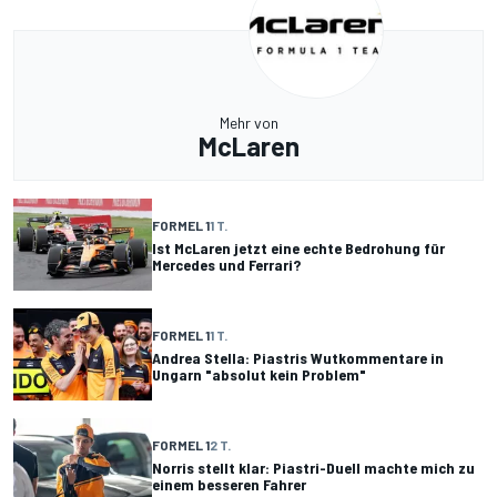
Mehr von
McLaren
FORMEL 1
1 T.
Ist McLaren jetzt eine echte Bedrohung für
Mercedes und Ferrari?
FORMEL 1
1 T.
Andrea Stella: Piastris Wutkommentare in
Ungarn "absolut kein Problem"
FORMEL 1
2 T.
Norris stellt klar: Piastri-Duell machte mich zu
einem besseren Fahrer