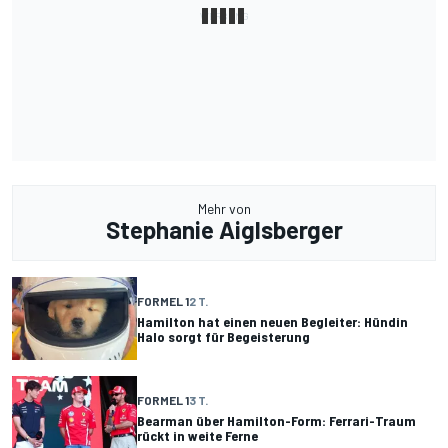
Mehr von
Stephanie Aiglsberger
FORMEL 1
2 T.
Hamilton hat einen neuen Begleiter: Hündin
Halo sorgt für Begeisterung
FORMEL 1
3 T.
Bearman über Hamilton-Form: Ferrari-Traum
rückt in weite Ferne