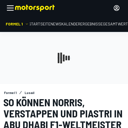
FORMEL 1
STARTSEITE
NEWS
KALENDER
ERGEBNISSE
GESAMTWER
Formel 1
Lusail
SO KÖNNEN NORRIS,
VERSTAPPEN UND PIASTRI IN
ABU DHABI F1-WELTMEISTER