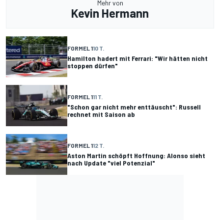
Mehr von
Kevin Hermann
FORMEL 1
10 T.
Hamilton hadert mit Ferrari: "Wir hätten nicht
stoppen dürfen"
FORMEL 1
11 T.
"Schon gar nicht mehr enttäuscht": Russell
rechnet mit Saison ab
FORMEL 1
12 T.
Aston Martin schöpft Hoffnung: Alonso sieht
nach Update "viel Potenzial"