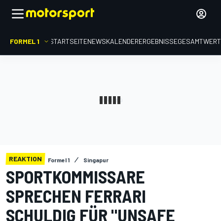
FORMEL 1
STARTSEITE
NEWS
KALENDER
ERGEBNISSE
GESAMTWER
REAKTION
Formel 1
Singapur
SPORTKOMMISSARE
SPRECHEN FERRARI
SCHULDIG FÜR "UNSAFE