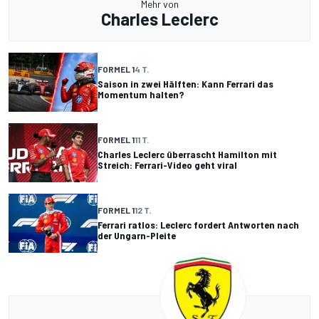
Mehr von
Charles Leclerc
FORMEL 1
4 T.
Saison in zwei Hälften: Kann Ferrari das
Momentum halten?
FORMEL 1
11 T.
Charles Leclerc überrascht Hamilton mit
Streich: Ferrari-Video geht viral
FORMEL 1
12 T.
Ferrari ratlos: Leclerc fordert Antworten nach
der Ungarn-Pleite