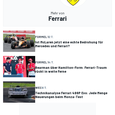
Mehr von
Ferrari
FORMEL 1
2 T.
Ist McLaren jetzt eine echte Bedrohung für
Mercedes und Ferrari?
FORMEL 1
4 T.
Bearman über Hamilton-Form: Ferrari-Traum
rückt in weite Ferne
WEC
6 T.
Technikanalyse Ferrari 499P Evo: Jede Menge
Neuerungen beim Monza-Test