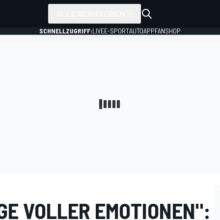
ALLE RENNSERIEN
SCHNELLZUGRIFF:
LIVE
E-SPORT
AUTO
APP
FANSHOP
GE VOLLER EMOTIONEN":