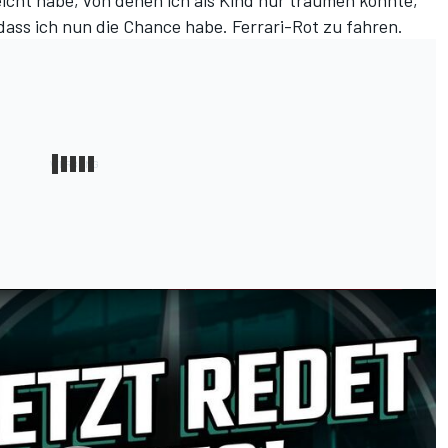
icht habe, von denen ich als Kind nur träumen konnte,
 dass ich nun die Chance habe. Ferrari-Rot zu fahren.