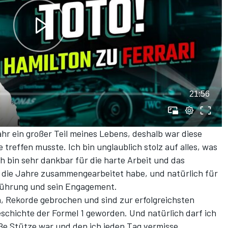
21:56
ahr ein großer Teil meines Lebens, deshalb war diese
 treffen musste. Ich bin unglaublich stolz auf alles, was
h bin sehr dankbar für die harte Arbeit und das
r die Jahre zusammengearbeitet habe, und natürlich für
 Führung und sein Engagement.
 Rekorde gebrochen und sind zur erfolgreichsten
schichte der Formel 1 geworden. Und natürlich darf ich
oße Stütze war und den ich jeden Tag vermisse.