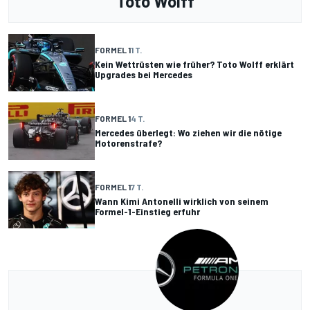
Toto Wolff
FORMEL 1
1 T.
Kein Wettrüsten wie früher? Toto Wolff erklärt
Upgrades bei Mercedes
FORMEL 1
4 T.
Mercedes überlegt: Wo ziehen wir die nötige
Motorenstrafe?
FORMEL 1
7 T.
Wann Kimi Antonelli wirklich von seinem
Formel-1-Einstieg erfuhr