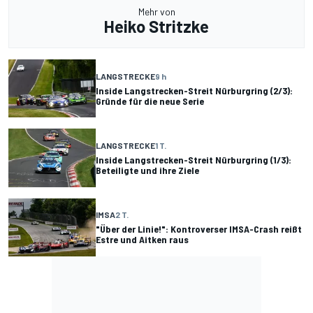
Mehr von
Heiko Stritzke
LANGSTRECKE
9 h
Inside Langstrecken-Streit Nürburgring (2/3):
Gründe für die neue Serie
LANGSTRECKE
1 T.
Inside Langstrecken-Streit Nürburgring (1/3):
Beteiligte und ihre Ziele
IMSA
2 T.
"Über der Linie!": Kontroverser IMSA-Crash reißt
Estre und Aitken raus