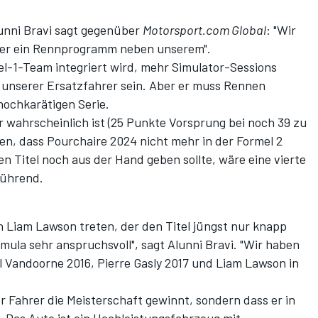
nni Bravi sagt gegenüber
Motorsport.com Global
: "Wir
er ein Rennprogramm neben unserem".
mel-1-Team integriert wird, mehr Simulator-Sessions
er unserer Ersatzfahrer sein. Aber er muss Rennen
hochkarätigen Serie.
r wahrscheinlich ist (25 Punkte Vorsprung bei noch 39 zu
n, dass Pourchaire 2024 nicht mehr in der Formel 2
n Titel noch aus der Hand geben sollte, wäre eine vierte
lführend.
n Liam Lawson treten, der den Titel jüngst nur knapp
rmula sehr anspruchsvoll", sagt Alunni Bravi. "Wir haben
 Vandoorne 2016, Pierre Gasly 2017 und Liam Lawson in
er Fahrer die Meisterschaft gewinnt, sondern dass er in