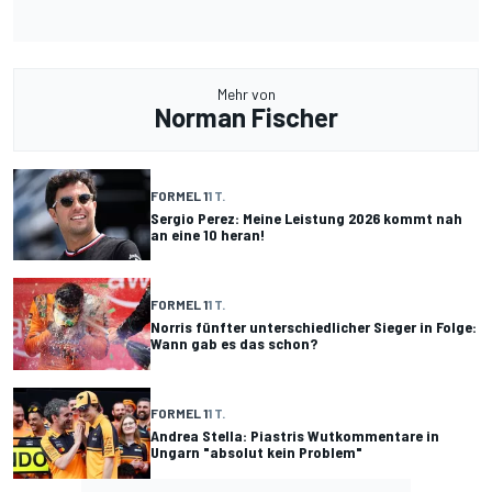
Mehr von
Norman Fischer
FORMEL 1
1 T.
Sergio Perez: Meine Leistung 2026 kommt nah
an eine 10 heran!
FORMEL 1
1 T.
Norris fünfter unterschiedlicher Sieger in Folge:
Wann gab es das schon?
FORMEL 1
1 T.
Andrea Stella: Piastris Wutkommentare in
Ungarn "absolut kein Problem"