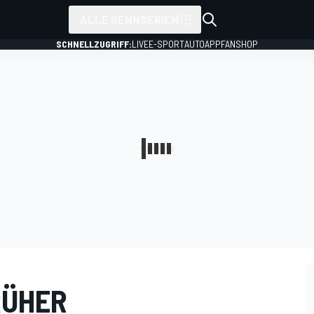
ALLE RENNSERIEN
SCHNELLZUGRIFF:
LIVE
E-SPORT
AUTO
APP
FANSHOP
RÜHER