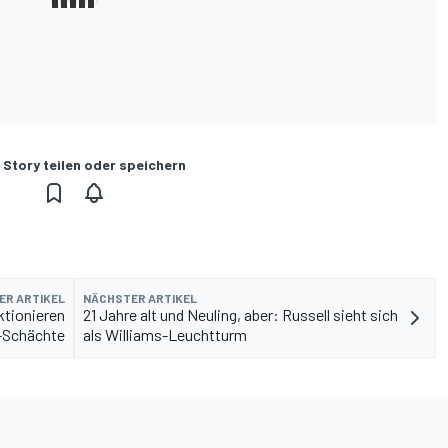
 Story teilen oder speichern
ER ARTIKEL
NÄCHSTER ARTIKEL
ktionieren
21 Jahre alt und Neuling, aber: Russell sieht sich
S-Schächte
als Williams-Leuchtturm